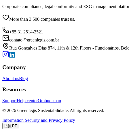
Corporate compliance, legal conformity and ESG management platfo
More than 3,500 companies trust us.
+55 31 2514-2521
contato@greenlegis.com.br
Rua Gonçalves Dias 874, 11th & 12th Floors - Funcionários, Bel
Company
About us
Blog
Resources
Support
Help center
Ombudsman
© 2026 Greenlegis Sustentabilidade. All rights reserved.
Information Security and Privacy Policy
🇧🇷
PT