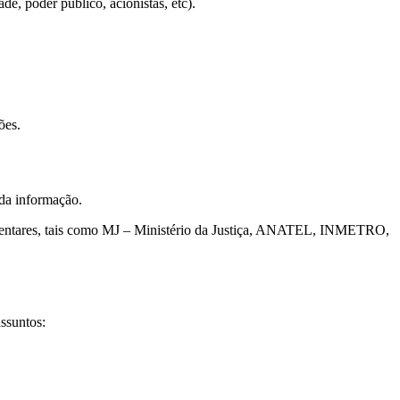
e, poder público, acionistas, etc).
ões.
da informação.
ulamentares, tais como MJ – Ministério da Justiça, ANATEL, INMETRO,
assuntos: